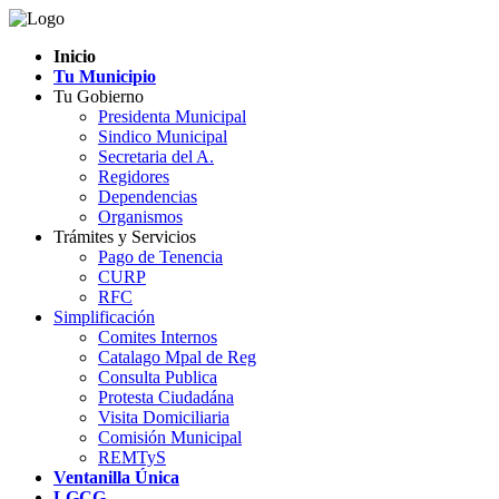
Inicio
Tu Municipio
Tu Gobierno
Presidenta Municipal
Sindico Municipal
Secretaria del A.
Regidores
Dependencias
Organismos
Trámites y Servicios
Pago de Tenencia
CURP
RFC
Simplificación
Comites Internos
Catalago Mpal de Reg
Consulta Publica
Protesta Ciudadána
Visita Domiciliaria
Comisión Municipal
REMTyS
Ventanilla Única
LGCG-