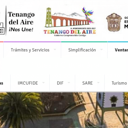
Trámites y Servicios
Simplificación
Ventan
Protesta Ciudadána
Hacer valer la voz de cada ciudadano
as
IMCUFIDE
DIF
SARE
Turismo